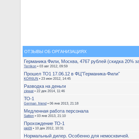
ОТЗЫВЫ ОБ ОРГАНИЗАЦИЯХ
Германика Фили, Москва, 4767 рублей (скидка 20% з
Terrikon
• 03 авг 2012, 09:59
Прошел ТО1 17.06.12 в ФЦ"Германика-Фили"
KOR6UN
• 23 июн 2012, 14:45
Разводка на деньги
zipwat
• 22 дек 2014, 11:46
ТО-1
German_friend
• 06 янв 2013, 21:18
Медленная работа персонала
Saltion
• 03 янв 2013, 21:10
Прохождение ТО-1
pip09
• 10 дек 2012, 10:31
Нормальный дилер. Особенно для немосквичей.