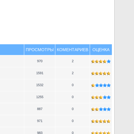
ПРОСМОТРЫ
КОМЕНТАРИЕВ
ОЦЕНКА
970
2
1591
2
1532
0
1255
0
887
0
971
0
983
0