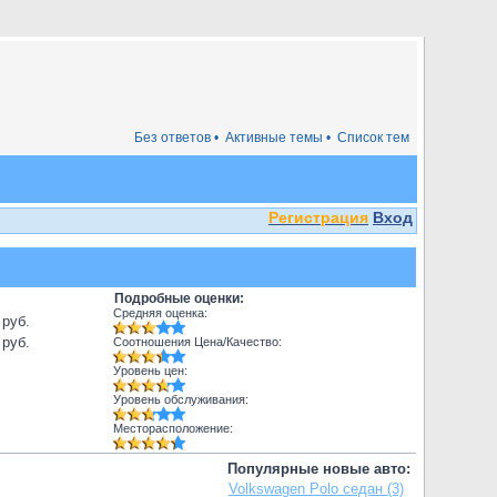
Без ответов •
Активные темы •
Список тем
Регистрация
Вход
Подробные оценки:
Средняя оценка:
 руб.
 руб.
Соотношения Цена/Качество:
Уровень цен:
Уровень обслуживания:
Месторасположение:
Популярные новые авто:
Volkswagen Polo седан (3)