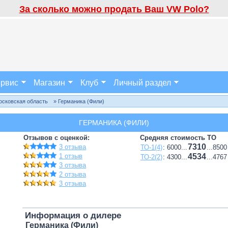
За сколько можно продать Ваш VW Polo?
рвис
Магазин
Клуб
Личный раздел
осковская область
» Германика (Фили)
ГЕРМАНИКА (ФИЛИ)
Отзывов с оценкой:
Средняя стоимость ТО
7310
3 отзыва
ТО-1(4)
: 6000...
...8500
1 отзыв
4534
ТО-2(2)
: 4300...
...4767
3 отзыва
2 отзыва
3 отзыва
Информация о дилере
Германика (Фили)