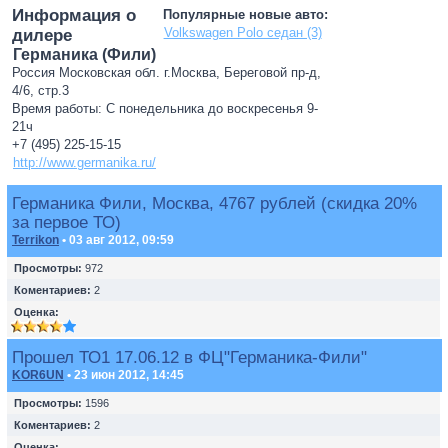
Информация о
Популярные новые авто:
Volkswagen Polo седан (3)
дилере
Германика (Фили)
Россия Московская обл. г.Москва, Береговой пр-д,
4/6, стр.3
Время работы: С понедельника до воскресенья 9-
21ч
+7 (495) 225-15-15
http://www.germanika.ru/
Германика Фили, Москва, 4767 рублей (скидка 20%
за первое ТО)
Terrikon
• 03 авг 2012, 09:59
Просмотры:
972
Коментариев:
2
Оценка:
Прошел ТО1 17.06.12 в ФЦ"Германика-Фили"
KOR6UN
• 23 июн 2012, 14:45
Просмотры:
1596
Коментариев:
2
Оценка: