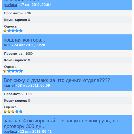
pavluxa
• 17 окт 2011, 20:01
Просмотры:
896
Коментариев:
0
Оценка:
пошлая контора...
ALK
• 24 авг 2011, 00:28
Просмотры:
1080
Коментариев:
0
Оценка:
Вот сижу и думаю: за что деньги отдала????
marfel
• 08 мар 2011, 00:09
Просмотры:
1171
Коментариев:
0
Оценка:
заказал 4 октября хай... + защита + кож.руль, по
договору 300 дн...
pavluxa
• 13 янв 2011, 00:41