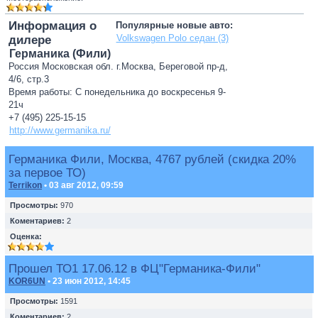
Информация о
Популярные новые авто:
Volkswagen Polo седан (3)
дилере
Германика (Фили)
Россия Московская обл. г.Москва, Береговой пр-д,
4/6, стр.3
Время работы: С понедельника до воскресенья 9-
21ч
+7 (495) 225-15-15
http://www.germanika.ru/
Германика Фили, Москва, 4767 рублей (скидка 20%
за первое ТО)
Terrikon
• 03 авг 2012, 09:59
Просмотры:
970
Коментариев:
2
Оценка:
Прошел ТО1 17.06.12 в ФЦ"Германика-Фили"
KOR6UN
• 23 июн 2012, 14:45
Просмотры:
1591
Коментариев:
2