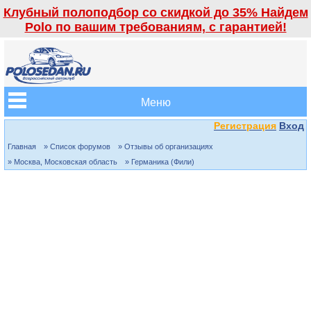
Клубный полоподбор со скидкой до 35% Найдем
Polo по вашим требованиям, с гарантией!
Меню
Регистрация
Вход
Главная
» Список форумов
» Отзывы об организациях
» Москва, Московская область
» Германика (Фили)