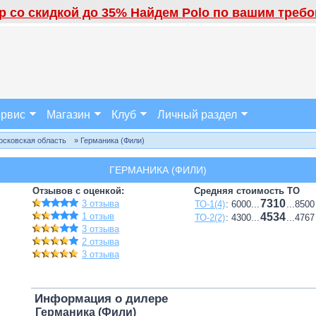
 со скидкой до 35% Найдем Polo по вашим требов
рвис
Магазин
Клуб
Личный раздел
осковская область
» Германика (Фили)
ГЕРМАНИКА (ФИЛИ)
Отзывов с оценкой:
Средняя стоимость ТО
7310
3 отзыва
ТО-1(4)
: 6000...
...8500
1 отзыв
4534
ТО-2(2)
: 4300...
...4767
3 отзыва
2 отзыва
3 отзыва
Информация о дилере
Германика (Фили)