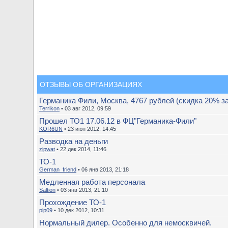
ОТЗЫВЫ ОБ ОРГАНИЗАЦИЯХ
Германика Фили, Москва, 4767 рублей (скидка 20% з
Terrikon
• 03 авг 2012, 09:59
Прошел ТО1 17.06.12 в ФЦ"Германика-Фили"
KOR6UN
• 23 июн 2012, 14:45
Разводка на деньги
zipwat
• 22 дек 2014, 11:46
ТО-1
German_friend
• 06 янв 2013, 21:18
Медленная работа персонала
Saltion
• 03 янв 2013, 21:10
Прохождение ТО-1
pip09
• 10 дек 2012, 10:31
Нормальный дилер. Особенно для немосквичей.