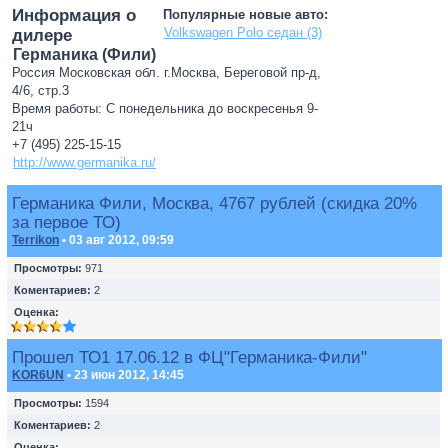
Информация о
Популярные новые авто:
Volkswagen Polo седан (3)
дилере
Германика (Фили)
Россия Московская обл. г.Москва, Береговой пр-д,
4/6, стр.3
Время работы: С понедельника до воскресенья 9-
21ч
+7 (495) 225-15-15
http://www.germanika.ru/
Германика Фили, Москва, 4767 рублей (скидка 20%
за первое ТО)
Terrikon
• 03 авг 2012, 09:59
Просмотры:
971
Коментариев:
2
Оценка:
Прошел ТО1 17.06.12 в ФЦ"Германика-Фили"
KOR6UN
• 23 июн 2012, 14:45
Просмотры:
1594
Коментариев:
2
Оценка: