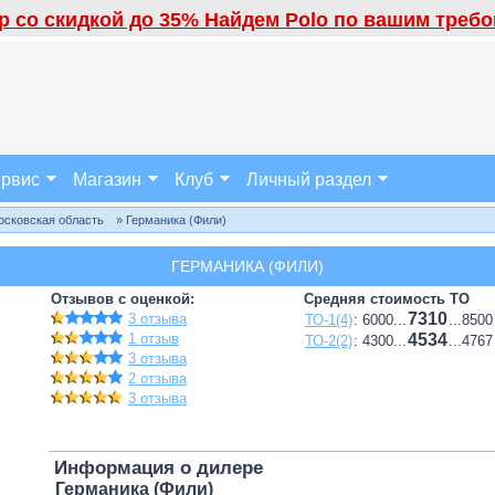
 со скидкой до 35% Найдем Polo по вашим требов
рвис
Магазин
Клуб
Личный раздел
осковская область
» Германика (Фили)
ГЕРМАНИКА (ФИЛИ)
Отзывов с оценкой:
Средняя стоимость ТО
7310
3 отзыва
ТО-1(4)
: 6000...
...8500
1 отзыв
4534
ТО-2(2)
: 4300...
...4767
3 отзыва
2 отзыва
3 отзыва
Информация о дилере
Германика (Фили)