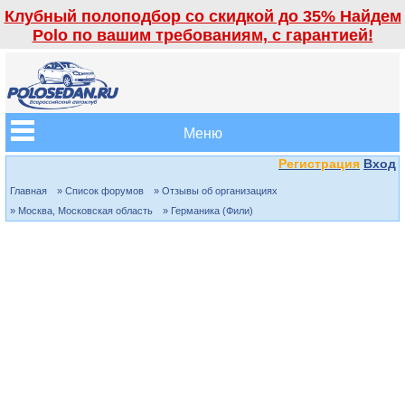
Клубный полоподбор со скидкой до 35% Найдем
Polo по вашим требованиям, с гарантией!
Меню
Регистрация
Вход
Главная
» Список форумов
» Отзывы об организациях
» Москва, Московская область
» Германика (Фили)