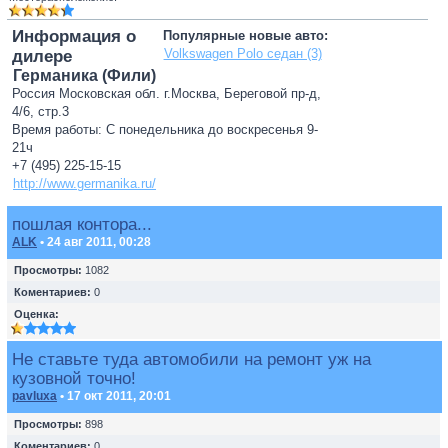
Информация о
Популярные новые авто:
Volkswagen Polo седан (3)
дилере
Германика (Фили)
Россия Московская обл. г.Москва, Береговой пр-д,
4/6, стр.3
Время работы: С понедельника до воскресенья 9-
21ч
+7 (495) 225-15-15
http://www.germanika.ru/
пошлая контора...
ALK
• 24 авг 2011, 00:28
Просмотры:
1082
Коментариев:
0
Оценка:
Не ставьте туда автомобили на ремонт уж на
кузовной точно!
pavluxa
• 17 окт 2011, 20:01
Просмотры:
898
Коментариев:
0