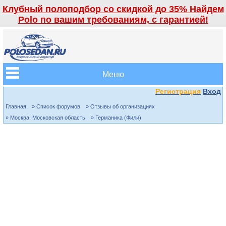
Клубный полоподбор со скидкой до 35% Найдем
Polo по вашим требованиям, с гарантией!
Меню
Регистрация
Вход
Главная
» Список форумов
» Отзывы об организациях
» Москва, Московская область
» Германика (Фили)