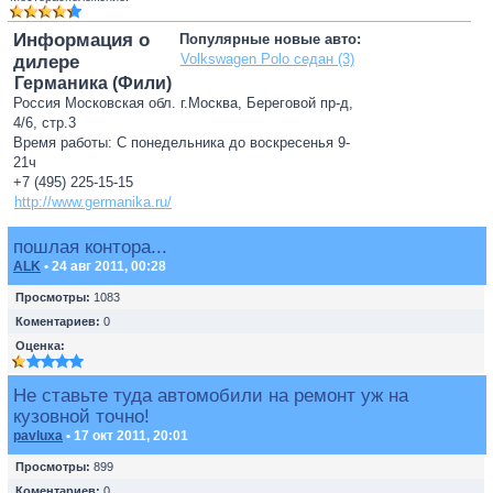
Информация о
Популярные новые авто:
Volkswagen Polo седан (3)
дилере
Германика (Фили)
Россия Московская обл. г.Москва, Береговой пр-д,
4/6, стр.3
Время работы: С понедельника до воскресенья 9-
21ч
+7 (495) 225-15-15
http://www.germanika.ru/
пошлая контора...
ALK
• 24 авг 2011, 00:28
Просмотры:
1083
Коментариев:
0
Оценка:
Не ставьте туда автомобили на ремонт уж на
кузовной точно!
pavluxa
• 17 окт 2011, 20:01
Просмотры:
899
Коментариев:
0