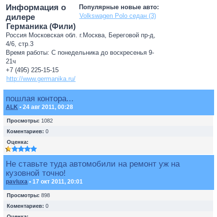
Информация о
Популярные новые авто:
Volkswagen Polo седан (3)
дилере
Германика (Фили)
Россия Московская обл. г.Москва, Береговой пр-д,
4/6, стр.3
Время работы: С понедельника до воскресенья 9-
21ч
+7 (495) 225-15-15
http://www.germanika.ru/
пошлая контора...
ALK
• 24 авг 2011, 00:28
Просмотры:
1082
Коментариев:
0
Оценка:
Не ставьте туда автомобили на ремонт уж на
кузовной точно!
pavluxa
• 17 окт 2011, 20:01
Просмотры:
898
Коментариев:
0
Оценка: