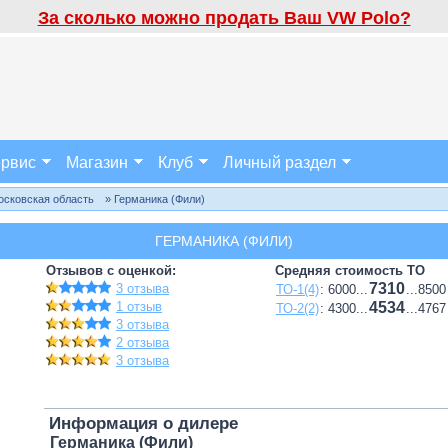
За сколько можно продать Ваш VW Polo?
рвис
Магазин
Клуб
Личный раздел
осковская область
» Германика (Фили)
ГЕРМАНИКА (ФИЛИ)
Отзывов с оценкой:
Средняя стоимость ТО
7310
3 отзыва
ТО-1(4)
: 6000...
...8500
1 отзыв
4534
ТО-2(2)
: 4300...
...4767
3 отзыва
2 отзыва
3 отзыва
Информация о дилере
Германика (Фили)