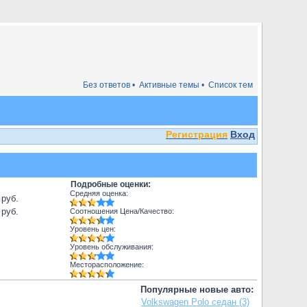
Без ответов •
Активные темы •
Список тем
Регистрация
Вход
Подробные оценки:
Средняя оценка:
 руб.
 руб.
Соотношения Цена/Качество:
Уровень цен:
Уровень обслуживания:
Месторасположение:
Популярные новые авто:
Volkswagen Polo седан (3)