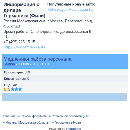
Информация о
Популярные новые авто:
Volkswagen Polo седан (3)
дилере
Германика (Фили)
Россия Московская обл. г.Москва, Береговой пр-д,
4/6, стр.3
Время работы: С понедельника до воскресенья 9-
21ч
+7 (495) 225-15-15
http://www.germanika.ru/
Медленная работа персонала
Saltion
• 03 янв 2013, 21:10
Просмотры:
889
Коментариев:
0
Оценка:
Главная
» Список форумов
» Отзывы об организациях
» Москва, Московская область
» Германика (Фили)
Powered by
phpBBstyle