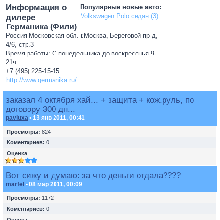
Информация о
Популярные новые авто:
Volkswagen Polo седан (3)
дилере
Германика (Фили)
Россия Московская обл. г.Москва, Береговой пр-д,
4/6, стр.3
Время работы: С понедельника до воскресенья 9-
21ч
+7 (495) 225-15-15
http://www.germanika.ru/
заказал 4 октября хай... + защита + кож.руль, по
договору 300 дн...
pavluxa
• 13 янв 2011, 00:41
Просмотры:
824
Коментариев:
0
Оценка:
Вот сижу и думаю: за что деньги отдала????
marfel
• 08 мар 2011, 00:09
Просмотры:
1172
Коментариев:
0
Оценка: