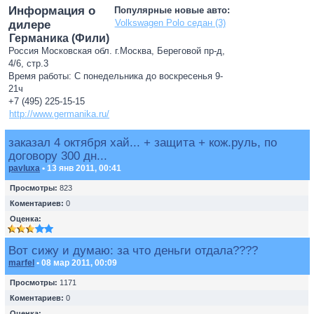
Информация о
Популярные новые авто:
Volkswagen Polo седан (3)
дилере
Германика (Фили)
Россия Московская обл. г.Москва, Береговой пр-д,
4/6, стр.3
Время работы: С понедельника до воскресенья 9-
21ч
+7 (495) 225-15-15
http://www.germanika.ru/
заказал 4 октября хай... + защита + кож.руль, по
договору 300 дн...
pavluxa
• 13 янв 2011, 00:41
Просмотры:
823
Коментариев:
0
Оценка:
Вот сижу и думаю: за что деньги отдала????
marfel
• 08 мар 2011, 00:09
Просмотры:
1171
Коментариев:
0
Оценка: