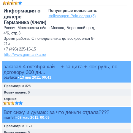
Информация о
Популярные новые авто:
Volkswagen Polo седан (3)
дилере
Германика (Фили)
Россия Московская обл. г.Москва, Береговой пр-д,
4/6, стр.3
Время работы: С понедельника до воскресенья 9-
21ч
+7 (495) 225-15-15
http://www.germanika.ru/
заказал 4 октября хай... + защита + кож.руль, по
договору 300 дн...
pavluxa
• 13 янв 2011, 00:41
Просмотры:
828
Коментариев:
0
Оценка:
Вот сижу и думаю: за что деньги отдала????
marfel
• 08 мар 2011, 00:09
Просмотры:
1174
Коментариев:
0