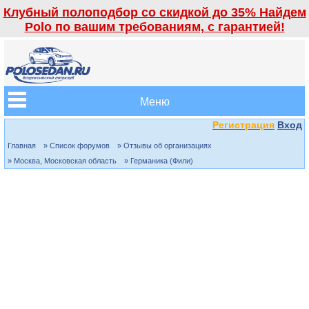
Клубный полоподбор со скидкой до 35% Найдем
Polo по вашим требованиям, с гарантией!
Меню
Регистрация
Вход
Главная
» Список форумов
» Отзывы об организациях
» Москва, Московская область
» Германика (Фили)