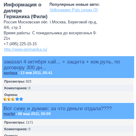
Информация о
Популярные новые авто:
Volkswagen Polo седан (3)
дилере
Германика (Фили)
Россия Московская обл. г.Москва, Береговой пр-д,
4/6, стр.3
Время работы: С понедельника до воскресенья 9-
21ч
+7 (495) 225-15-15
http://www.germanika.ru/
заказал 4 октября хай... + защита + кож.руль, по
договору 300 дн...
pavluxa
• 13 янв 2011, 00:41
Просмотры:
823
Коментариев:
0
Оценка:
Вот сижу и думаю: за что деньги отдала????
marfel
• 08 мар 2011, 00:09
Просмотры:
1171
Коментариев:
0
Оценка: