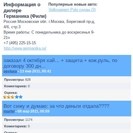
Информация о
Популярные новые авто:
Volkswagen Polo седан (3)
дилере
Германика (Фили)
Россия Московская обл. г.Москва, Береговой пр-д,
4/6, стр.3
Время работы: С понедельника до воскресенья 9-
21ч
+7 (495) 225-15-15
http://www.germanika.ru/
заказал 4 октября хай... + защита + кож.руль, по
договору 300 дн...
pavluxa
• 13 янв 2011, 00:41
Просмотры:
828
Коментариев:
0
Оценка:
Вот сижу и думаю: за что деньги отдала????
marfel
• 08 мар 2011, 00:09
Просмотры:
1174
Коментариев:
0
Оценка: