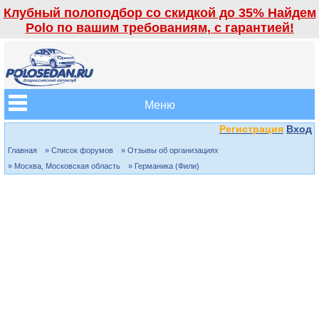
Клубный полоподбор со скидкой до 35% Найдем
Polo по вашим требованиям, с гарантией!
Меню
Регистрация
Вход
Главная
» Список форумов
» Отзывы об организациях
» Москва, Московская область
» Германика (Фили)