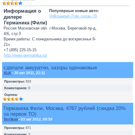
Информация о
Популярные новые авто:
Volkswagen Polo седан (3)
дилере
Германика (Фили)
Россия Московская обл. г.Москва, Береговой пр-д,
4/6, стр.3
Время работы: С понедельника до воскресенья 9-
21ч
+7 (495) 225-15-15
http://www.germanika.ru/
сделали аккуратно, зазоры одинаковые
ALK
• 30 окт 2011, 22:11
Просмотры:
833
Коментариев:
0
Оценка:
Германика Фили, Москва, 4767 рублей (скидка 20%
за первое ТО)
Terrikon
• 03 авг 2012, 09:59
Просмотры:
971
Коментариев:
2