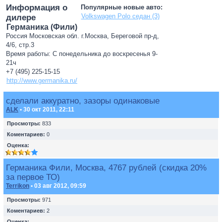
Информация о
Популярные новые авто:
Volkswagen Polo седан (3)
дилере
Германика (Фили)
Россия Московская обл. г.Москва, Береговой пр-д,
4/6, стр.3
Время работы: С понедельника до воскресенья 9-
21ч
+7 (495) 225-15-15
http://www.germanika.ru/
сделали аккуратно, зазоры одинаковые
ALK
• 30 окт 2011, 22:11
Просмотры:
833
Коментариев:
0
Оценка:
Германика Фили, Москва, 4767 рублей (скидка 20%
за первое ТО)
Terrikon
• 03 авг 2012, 09:59
Просмотры:
971
Коментариев:
2
Оценка: