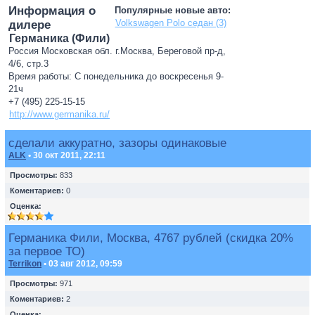
Информация о
Популярные новые авто:
Volkswagen Polo седан (3)
дилере
Германика (Фили)
Россия Московская обл. г.Москва, Береговой пр-д,
4/6, стр.3
Время работы: С понедельника до воскресенья 9-
21ч
+7 (495) 225-15-15
http://www.germanika.ru/
сделали аккуратно, зазоры одинаковые
ALK
• 30 окт 2011, 22:11
Просмотры:
833
Коментариев:
0
Оценка:
Германика Фили, Москва, 4767 рублей (скидка 20%
за первое ТО)
Terrikon
• 03 авг 2012, 09:59
Просмотры:
971
Коментариев:
2
Оценка: