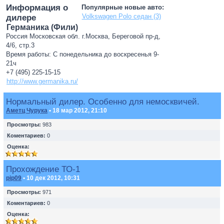
Информация о
Популярные новые авто:
Volkswagen Polo седан (3)
дилере
Германика (Фили)
Россия Московская обл. г.Москва, Береговой пр-д,
4/6, стр.3
Время работы: С понедельника до воскресенья 9-
21ч
+7 (495) 225-15-15
http://www.germanika.ru/
Нормальный дилер. Особенно для немосквичей.
Аметц Чурука
• 18 мар 2012, 21:10
Просмотры:
983
Коментариев:
0
Оценка:
Прохождение ТО-1
pip09
• 10 дек 2012, 10:31
Просмотры:
971
Коментариев:
0
Оценка: