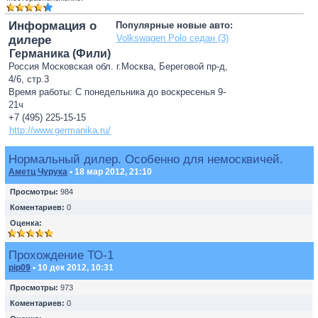
Информация о
Популярные новые авто:
Volkswagen Polo седан (3)
дилере
Германика (Фили)
Россия Московская обл. г.Москва, Береговой пр-д,
4/6, стр.3
Время работы: С понедельника до воскресенья 9-
21ч
+7 (495) 225-15-15
http://www.germanika.ru/
Нормальный дилер. Особенно для немосквичей.
Аметц Чурука
• 18 мар 2012, 21:10
Просмотры:
984
Коментариев:
0
Оценка:
Прохождение ТО-1
pip09
• 10 дек 2012, 10:31
Просмотры:
973
Коментариев:
0