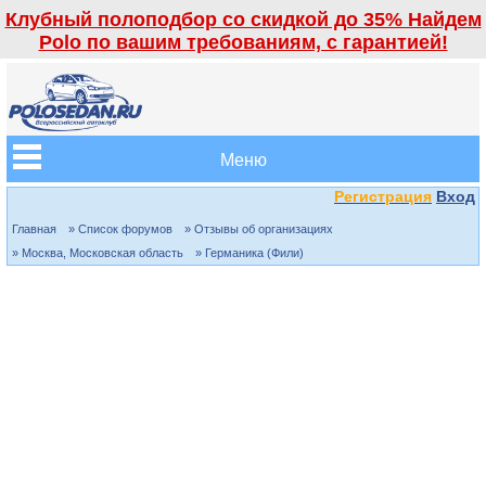
Клубный полоподбор со скидкой до 35% Найдем
Polo по вашим требованиям, с гарантией!
Меню
Регистрация
Вход
Главная
» Список форумов
» Отзывы об организациях
» Москва, Московская область
» Германика (Фили)