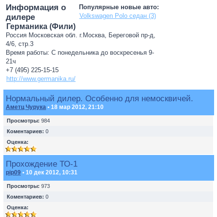
Информация о
Популярные новые авто:
Volkswagen Polo седан (3)
дилере
Германика (Фили)
Россия Московская обл. г.Москва, Береговой пр-д,
4/6, стр.3
Время работы: С понедельника до воскресенья 9-
21ч
+7 (495) 225-15-15
http://www.germanika.ru/
Нормальный дилер. Особенно для немосквичей.
Аметц Чурука
• 18 мар 2012, 21:10
Просмотры:
984
Коментариев:
0
Оценка:
Прохождение ТО-1
pip09
• 10 дек 2012, 10:31
Просмотры:
973
Коментариев:
0
Оценка: