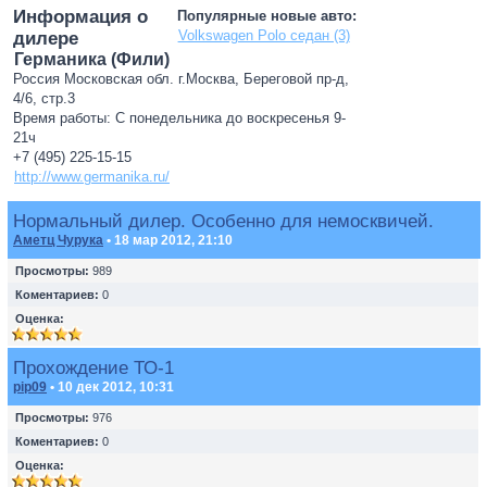
Информация о
Популярные новые авто:
Volkswagen Polo седан (3)
дилере
Германика (Фили)
Россия Московская обл. г.Москва, Береговой пр-д,
4/6, стр.3
Время работы: С понедельника до воскресенья 9-
21ч
+7 (495) 225-15-15
http://www.germanika.ru/
Нормальный дилер. Особенно для немосквичей.
Аметц Чурука
• 18 мар 2012, 21:10
Просмотры:
989
Коментариев:
0
Оценка:
Прохождение ТО-1
pip09
• 10 дек 2012, 10:31
Просмотры:
976
Коментариев:
0
Оценка: