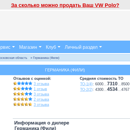
За сколько можно продать Ваш VW Polo?
рвис
Магазин
Клуб
Личный раздел
осковская область
» Германика (Фили)
ГЕРМАНИКА (ФИЛИ)
Отзывов с оценкой:
Средняя стоимость ТО
7310
3 отзыва
ТО-1(4)
: 6000...
...8500
1 отзыв
4534
ТО-2(2)
: 4300...
...4767
3 отзыва
2 отзыва
3 отзыва
Информация о дилере
Германика (Фили)