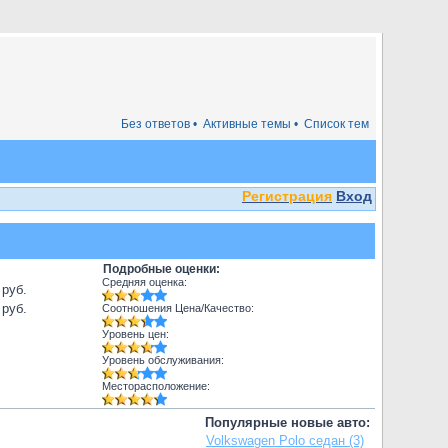
Без ответов •
Активные темы •
Список тем
Регистрация
Вход
Подробные оценки:
Средняя оценка:
 руб.
 руб.
Соотношения Цена/Качество:
Уровень цен:
Уровень обслуживания:
Месторасположение:
Популярные новые авто:
Volkswagen Polo седан (3)