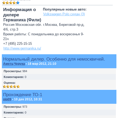
Информация о
Популярные новые авто:
Volkswagen Polo седан (3)
дилере
Германика (Фили)
Россия Московская обл. г.Москва, Береговой пр-д,
4/6, стр.3
Время работы: С понедельника до воскресенья 9-
21ч
+7 (495) 225-15-15
http://www.germanika.ru/
Нормальный дилер. Особенно для немосквичей.
Аметц Чурука
• 18 мар 2012, 21:10
Просмотры:
984
Коментариев:
0
Оценка:
Прохождение ТО-1
pip09
• 10 дек 2012, 10:31
Просмотры:
973
Коментариев:
0