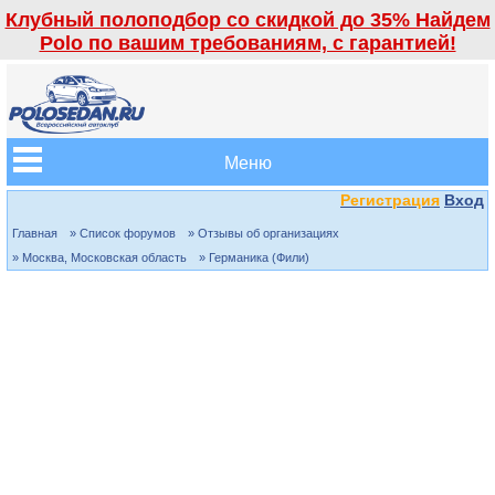
Клубный полоподбор со скидкой до 35% Найдем
Polo по вашим требованиям, с гарантией!
Меню
Регистрация
Вход
Главная
» Список форумов
» Отзывы об организациях
» Москва, Московская область
» Германика (Фили)