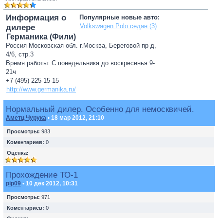
Информация о
Популярные новые авто:
Volkswagen Polo седан (3)
дилере
Германика (Фили)
Россия Московская обл. г.Москва, Береговой пр-д,
4/6, стр.3
Время работы: С понедельника до воскресенья 9-
21ч
+7 (495) 225-15-15
http://www.germanika.ru/
Нормальный дилер. Особенно для немосквичей.
Аметц Чурука
• 18 мар 2012, 21:10
Просмотры:
983
Коментариев:
0
Оценка:
Прохождение ТО-1
pip09
• 10 дек 2012, 10:31
Просмотры:
971
Коментариев:
0