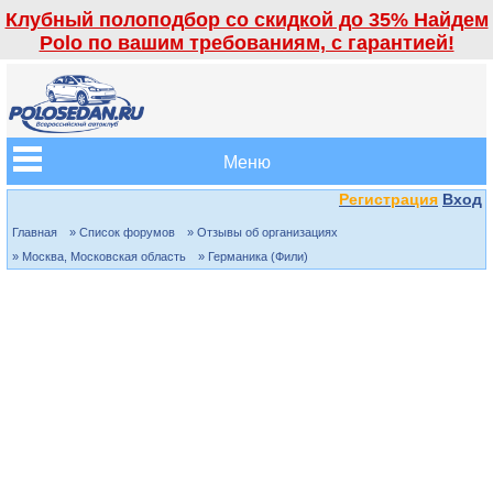
Клубный полоподбор со скидкой до 35% Найдем
Polo по вашим требованиям, с гарантией!
Меню
Регистрация
Вход
Главная
» Список форумов
» Отзывы об организациях
» Москва, Московская область
» Германика (Фили)