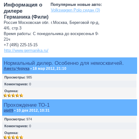
Информация о
Популярные новые авто:
Volkswagen Polo седан (3)
дилере
Германика (Фили)
Россия Московская обл. г.Москва, Береговой пр-д,
4/6, стр.3
Время работы: С понедельника до воскресенья 9-
21ч
+7 (495) 225-15-15
http://www.germanika.ru/
Нормальный дилер. Особенно для немосквичей.
Аметц Чурука
• 18 мар 2012, 21:10
Просмотры:
985
Коментариев:
0
Оценка:
Прохождение ТО-1
pip09
• 10 дек 2012, 10:31
Просмотры:
974
Коментариев:
0
Оценка: