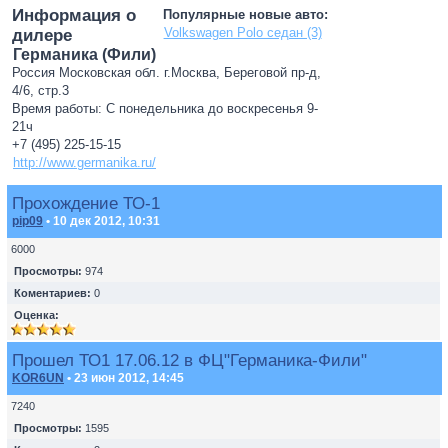
Информация о
Популярные новые авто:
Volkswagen Polo седан (3)
дилере
Германика (Фили)
Россия Московская обл. г.Москва, Береговой пр-д,
4/6, стр.3
Время работы: С понедельника до воскресенья 9-
21ч
+7 (495) 225-15-15
http://www.germanika.ru/
Прохождение ТО-1
pip09
• 10 дек 2012, 10:31
6000
Просмотры:
974
Коментариев:
0
Оценка:
Прошел ТО1 17.06.12 в ФЦ"Германика-Фили"
KOR6UN
• 23 июн 2012, 14:45
7240
Просмотры:
1595