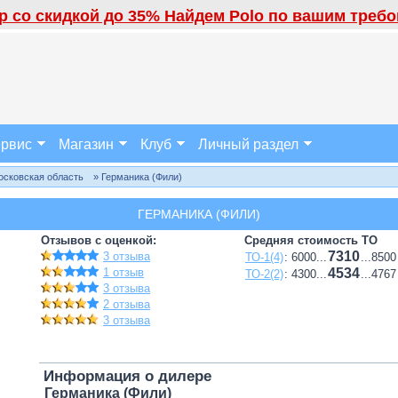
 со скидкой до 35% Найдем Polo по вашим требов
рвис
Магазин
Клуб
Личный раздел
осковская область
» Германика (Фили)
ГЕРМАНИКА (ФИЛИ)
Отзывов с оценкой:
Средняя стоимость ТО
7310
3 отзыва
ТО-1(4)
: 6000...
...8500
1 отзыв
4534
ТО-2(2)
: 4300...
...4767
3 отзыва
2 отзыва
3 отзыва
Информация о дилере
Германика (Фили)