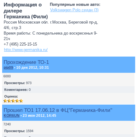
Информация о
Популярные новые авто:
Volkswagen Polo седан (3)
дилере
Германика (Фили)
Россия Московская обл. г.Москва, Береговой пр-д,
4/6, стр.3
Время работы: С понедельника до воскресенья 9-
21ч
+7 (495) 225-15-15
http://www.germanika.ru/
Прохождение ТО-1
pip09
• 10 дек 2012, 10:31
6000
Просмотры:
973
Коментариев:
0
Оценка:
Прошел ТО1 17.06.12 в ФЦ"Германика-Фили"
KOR6UN
• 23 июн 2012, 14:45
7240
Просмотры:
1594