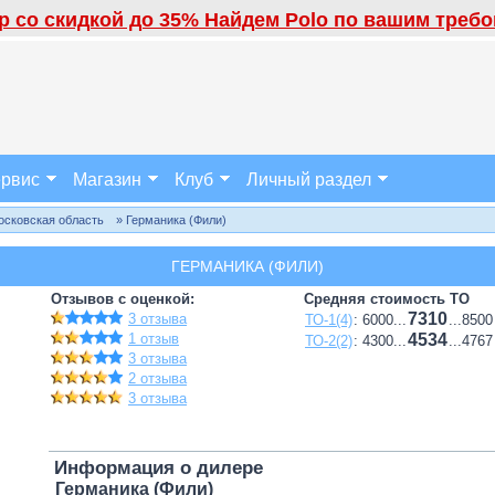
 со скидкой до 35% Найдем Polo по вашим требов
рвис
Магазин
Клуб
Личный раздел
осковская область
» Германика (Фили)
ГЕРМАНИКА (ФИЛИ)
Отзывов с оценкой:
Средняя стоимость ТО
7310
3 отзыва
ТО-1(4)
: 6000...
...8500
1 отзыв
4534
ТО-2(2)
: 4300...
...4767
3 отзыва
2 отзыва
3 отзыва
Информация о дилере
Германика (Фили)