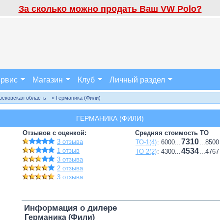
За сколько можно продать Ваш VW Polo?
рвис
Магазин
Клуб
Личный раздел
осковская область
» Германика (Фили)
ГЕРМАНИКА (ФИЛИ)
Отзывов с оценкой:
Средняя стоимость ТО
7310
3 отзыва
ТО-1(4)
: 6000...
...8500
1 отзыв
4534
ТО-2(2)
: 4300...
...4767
3 отзыва
2 отзыва
3 отзыва
Информация о дилере
Германика (Фили)