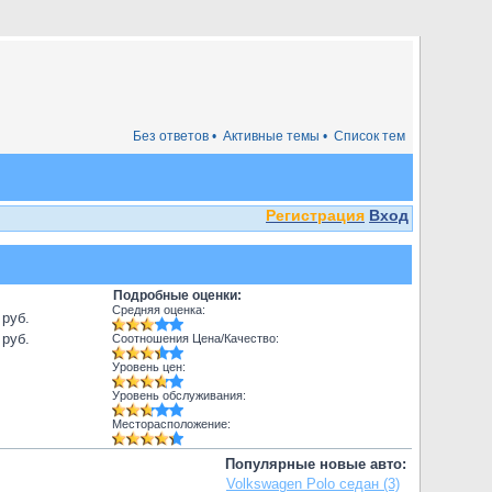
Без ответов •
Активные темы •
Список тем
Регистрация
Вход
Подробные оценки:
Средняя оценка:
 руб.
 руб.
Соотношения Цена/Качество:
Уровень цен:
Уровень обслуживания:
Месторасположение:
Популярные новые авто:
Volkswagen Polo седан (3)