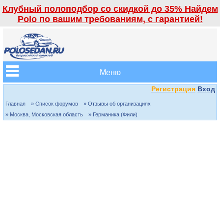
Клубный полоподбор со скидкой до 35% Найдем
Polo по вашим требованиям, с гарантией!
Меню
Регистрация
Вход
Главная
» Список форумов
» Отзывы об организациях
» Москва, Московская область
» Германика (Фили)