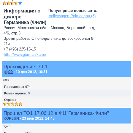
Информация о
Популярные новые авто:
Volkswagen Polo седан (3)
дилере
Германика (Фили)
Россия Московская обл. г.Москва, Береговой пр-д,
4/6, стр.3
Время работы: С понедельника до воскресенья 9-
21ч
+7 (495) 225-15-15
http://www.germanika.ru/
Прохождение ТО-1
pip09
• 10 дек 2012, 10:31
6000
Просмотры:
974
Коментариев:
0
Оценка:
Прошел ТО1 17.06.12 в ФЦ"Германика-Фили"
KOR6UN
• 23 июн 2012, 14:45
7240