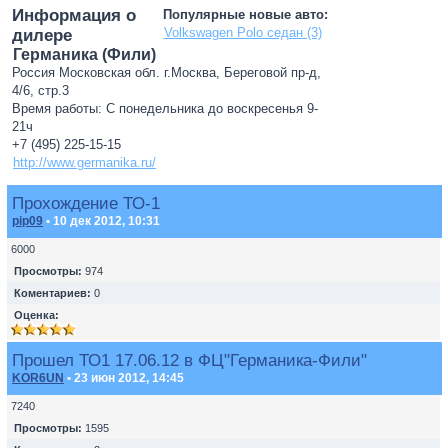
Информация о
Популярные новые авто:
Volkswagen Polo седан (3)
дилере
Германика (Фили)
Россия Московская обл. г.Москва, Береговой пр-д,
4/6, стр.3
Время работы: С понедельника до воскресенья 9-
21ч
+7 (495) 225-15-15
http://www.germanika.ru/
Прохождение ТО-1
pip09
• 10 дек 2012, 10:31
6000
Просмотры:
974
Коментариев:
0
Оценка:
Прошел ТО1 17.06.12 в ФЦ"Германика-Фили"
KOR6UN
• 23 июн 2012, 14:45
7240
Просмотры:
1595