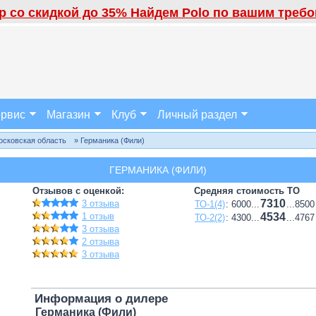
 со скидкой до 35% Найдем Polo по вашим требов
рвис
Магазин
Клуб
Личный раздел
осковская область
» Германика (Фили)
ГЕРМАНИКА (ФИЛИ)
Отзывов с оценкой:
Средняя стоимость ТО
7310
3 отзыва
ТО-1(4)
: 6000...
...8500
1 отзыв
4534
ТО-2(2)
: 4300...
...4767
3 отзыва
2 отзыва
3 отзыва
Информация о дилере
Германика (Фили)