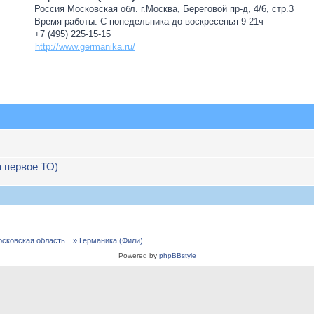
Россия Московская обл. г.Москва, Береговой пр-д, 4/6, стр.3
Время работы: С понедельника до воскресенья 9-21ч
+7 (495) 225-15-15
http://www.germanika.ru/
а первое ТО)
осковская область
» Германика (Фили)
Powered by
phpBBstyle