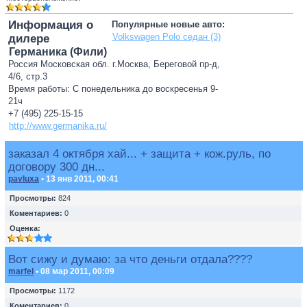
Информация о
Популярные новые авто:
Volkswagen Polo седан (3)
дилере
Германика (Фили)
Россия Московская обл. г.Москва, Береговой пр-д,
4/6, стр.3
Время работы: С понедельника до воскресенья 9-
21ч
+7 (495) 225-15-15
http://www.germanika.ru/
заказал 4 октября хай... + защита + кож.руль, по
договору 300 дн...
pavluxa
• 13 янв 2011, 00:41
Просмотры:
824
Коментариев:
0
Оценка:
Вот сижу и думаю: за что деньги отдала????
marfel
• 08 мар 2011, 00:09
Просмотры:
1172
Коментариев:
0