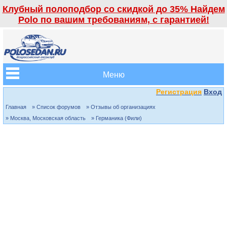
Клубный полоподбор со скидкой до 35% Найдем
Polo по вашим требованиям, с гарантией!
Меню
Регистрация
Вход
Главная
» Список форумов
» Отзывы об организациях
» Москва, Московская область
» Германика (Фили)