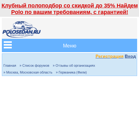
Клубный полоподбор со скидкой до 35% Найдем
Polo по вашим требованиям, с гарантией!
Меню
Регистрация
Вход
Главная
» Список форумов
» Отзывы об организациях
» Москва, Московская область
» Германика (Фили)