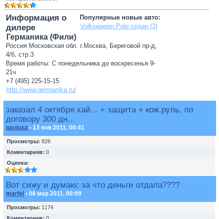
Информация о
Популярные новые авто:
Volkswagen Polo седан (3)
дилере
Германика (Фили)
Россия Московская обл. г.Москва, Береговой пр-д,
4/6, стр.3
Время работы: С понедельника до воскресенья 9-
21ч
+7 (495) 225-15-15
http://www.germanika.ru/
заказал 4 октября хай... + защита + кож.руль, по
договору 300 дн...
pavluxa
• 13 янв 2011, 00:41
Просмотры:
828
Коментариев:
0
Оценка:
Вот сижу и думаю: за что деньги отдала????
marfel
• 08 мар 2011, 00:09
Просмотры:
1174
Коментариев:
0