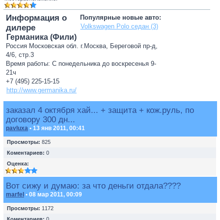
Информация о
Популярные новые авто:
Volkswagen Polo седан (3)
дилере
Германика (Фили)
Россия Московская обл. г.Москва, Береговой пр-д,
4/6, стр.3
Время работы: С понедельника до воскресенья 9-
21ч
+7 (495) 225-15-15
http://www.germanika.ru/
заказал 4 октября хай... + защита + кож.руль, по
договору 300 дн...
pavluxa
• 13 янв 2011, 00:41
Просмотры:
825
Коментариев:
0
Оценка:
Вот сижу и думаю: за что деньги отдала????
marfel
• 08 мар 2011, 00:09
Просмотры:
1172
Коментариев:
0