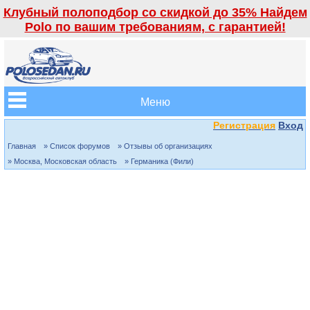
Клубный полоподбор со скидкой до 35% Найдем
Polo по вашим требованиям, с гарантией!
Меню
Регистрация
Вход
Главная
» Список форумов
» Отзывы об организациях
» Москва, Московская область
» Германика (Фили)