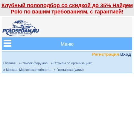
Клубный полоподбор со скидкой до 35% Найдем
Polo по вашим требованиям, с гарантией!
Меню
Регистрация
Вход
Главная
» Список форумов
» Отзывы об организациях
» Москва, Московская область
» Германика (Фили)