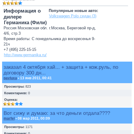
Информация о
Популярные новые авто:
Volkswagen Polo седан (3)
дилере
Германика (Фили)
Россия Московская обл. г.Москва, Береговой пр-д,
4/6, стр.3
Время работы: С понедельника до воскресенья 9-
21ч
+7 (495) 225-15-15
http://www.germanika.ru/
заказал 4 октября хай... + защита + кож.руль, по
договору 300 дн...
pavluxa
• 13 янв 2011, 00:41
Просмотры:
823
Коментариев:
0
Оценка:
Вот сижу и думаю: за что деньги отдала????
marfel
• 08 мар 2011, 00:09
Просмотры:
1171
Коментариев:
0