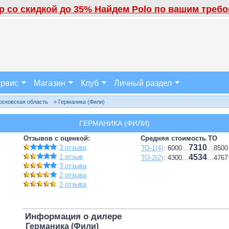
 со скидкой до 35% Найдем Polo по вашим требов
рвис
Магазин
Клуб
Личный раздел
осковская область
» Германика (Фили)
ГЕРМАНИКА (ФИЛИ)
Отзывов с оценкой:
Средняя стоимость ТО
7310
3 отзыва
ТО-1(4)
: 6000...
...8500
1 отзыв
4534
ТО-2(2)
: 4300...
...4767
3 отзыва
2 отзыва
3 отзыва
Информация о дилере
Германика (Фили)