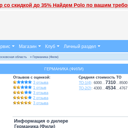
 со скидкой до 35% Найдем Polo по вашим требов
рвис
Магазин
Клуб
Личный раздел
осковская область
» Германика (Фили)
ГЕРМАНИКА (ФИЛИ)
Отзывов с оценкой:
Средняя стоимость ТО
7310
3 отзыва
ТО-1(4)
: 6000...
...8500
1 отзыв
4534
ТО-2(2)
: 4300...
...4767
3 отзыва
2 отзыва
3 отзыва
Информация о дилере
Германика (Фили)