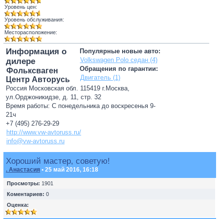
Уровень цен:
Уровень обслуживания:
Месторасположение:
Информация о
Популярные новые авто:
Volkswagen Polo седан (4)
дилере
Обращения по гарантии:
Фольксваген
Двигатель (1)
Центр Авторусь
Россия Московская обл. 115419 г.Москва,
ул.Орджоникидзе, д. 11, стр. 32
Время работы: С понедельника до воскресенья 9-
21ч
+7 (495) 276-29-29
http://www.vw-avtoruss.ru/
info@vw-avtoruss.ru
Хороший мастер, советую!
. Анастасия
• 25 май 2016, 16:18
Просмотры:
1901
Коментариев:
0
Оценка: