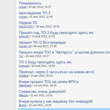
Понравилось
oedge
• 02 авг 2013, 19:27
прохождение ТО-1
уголек
• 21 июл 2013, 11:49
Первое ТО
9261673757
• 30 июн 2013, 19:50
Прошёл год. ТО-3 буду проходить здесь же
buhhu82
• 13 май 2013, 22:41
прошел ТО-1/ Все впорядке
Sander_M
• 08 апр 2013, 17:45
Прошел вчера ТО1 в "Авторусь" ,в целом доволен (но 
Тит
• 26 июн 2012, 14:17
ТО-2 буду проходить здесь же.
buhhu82
• 02 май 2012, 16:54
Приехал, через 3 часа уехал на новом авто)
RedBull
• 13 дек 2011, 00:02
Вчера прошел ТО1 на своем ФПСе
ElBigPablo
• 13 ноя 2011, 18:34
Сервисом, очень доволен!!!
Billrazin
• 31 окт 2011, 10:41
Вчера купила у них машинку без очередей!
lilusha
• 10 сен 2011, 13:46