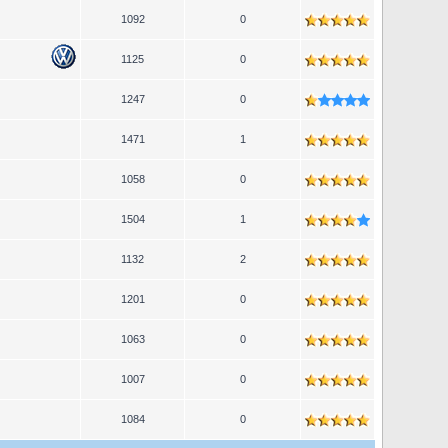
1092
0
1125
0
1247
0
1471
1
1058
0
1504
1
1132
2
1201
0
1063
0
1007
0
1084
0