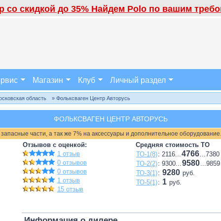
 со скидкой до 35% Найдем Polo по вашим требов
рвис
Магазин
Клуб
Личный раздел
осковская область
» Фольксваген Центр Авторусь
ФОЛЬКСВАГЕН ЦЕНТР АВТОРУСЬ
 запасные части, а так же 7% на аксессуары и дополнительное оборудование
Отзывов с оценкой:
Средняя стоимость ТО
4766
1 отзыв
ТО-1(8)
: 2116...
...7380
0 отзывов
9580
ТО-2(2)
: 9300...
...9859
0 отзывов
9280
ТО-3(1)
:
руб.
1 отзыв
1
ТО-5(1)
:
руб.
15 отзыв
Информация о дилере