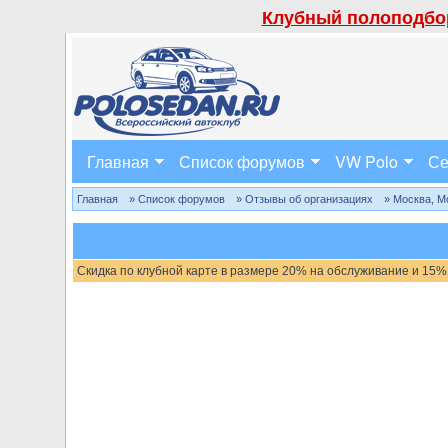
Клубный полоподбор
Главная
Список форумов
VW Polo
Се
Главная
» Список форумов
» Отзывы об организациях
» Москва, М
Скидка по клубной карте в размере 20% на обслуживание и 15%