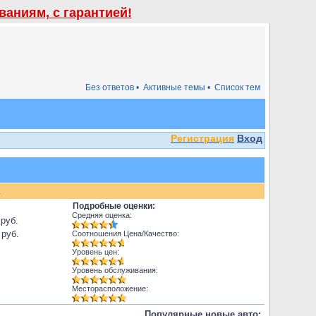
аниям, с гарантией!
Без ответов •
Активные темы •
Список тем
Регистрация
Вход
.
Подробные оценки:
Средняя оценка:
 руб.
 руб.
Соотношения Цена/Качество:
Уровень цен:
Уровень обслуживания:
Месторасположение:
Популярные новые авто: