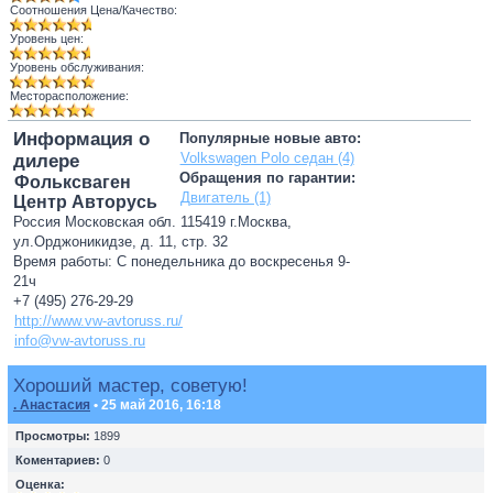
Соотношения Цена/Качество:
Уровень цен:
Уровень обслуживания:
Месторасположение:
Информация о
Популярные новые авто:
Volkswagen Polo седан (4)
дилере
Обращения по гарантии:
Фольксваген
Двигатель (1)
Центр Авторусь
Россия Московская обл. 115419 г.Москва,
ул.Орджоникидзе, д. 11, стр. 32
Время работы: С понедельника до воскресенья 9-
21ч
+7 (495) 276-29-29
http://www.vw-avtoruss.ru/
info@vw-avtoruss.ru
Хороший мастер, советую!
. Анастасия
• 25 май 2016, 16:18
Просмотры:
1899
Коментариев:
0
Оценка: