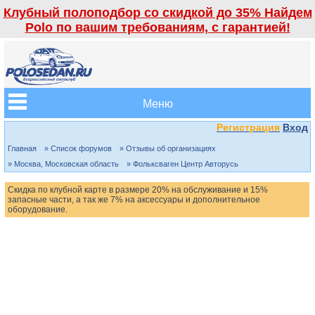
Клубный полоподбор со скидкой до 35% Найдем
Polo по вашим требованиям, с гарантией!
Меню
Регистрация
Вход
Главная
» Список форумов
» Отзывы об организациях
» Москва, Московская область
» Фольксваген Центр Авторусь
Скидка по клубной карте в размере 20% на обслуживание и 15%
запасные части, а так же 7% на аксессуары и дополнительное
оборудование.