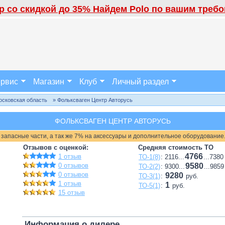
 со скидкой до 35% Найдем Polo по вашим требов
рвис
Магазин
Клуб
Личный раздел
осковская область
» Фольксваген Центр Авторусь
ФОЛЬКСВАГЕН ЦЕНТР АВТОРУСЬ
 запасные части, а так же 7% на аксессуары и дополнительное оборудование
Отзывов с оценкой:
Средняя стоимость ТО
4766
1 отзыв
ТО-1(8)
: 2116...
...7380
0 отзывов
9580
ТО-2(2)
: 9300...
...9859
0 отзывов
9280
ТО-3(1)
:
руб.
1 отзыв
1
ТО-5(1)
:
руб.
15 отзыв
Информация о дилере