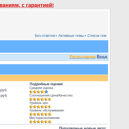
аниям, с гарантией!
Без ответов •
Активные темы •
Список тем
Регистрация
Вход
.
Подробные оценки:
Средняя оценка:
 руб.
 руб.
Соотношения Цена/Качество:
Уровень цен:
Уровень обслуживания:
Месторасположение:
Популярные новые авто: