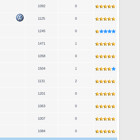
1092
0
1125
0
1245
0
1471
1
1058
0
1504
1
1131
2
1201
0
1063
0
1007
0
1084
0