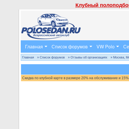
Клубный полоподбор
Главная
Список форумов
VW Polo
Се
Главная
» Список форумов
» Отзывы об организациях
» Москва, М
Скидка по клубной карте в размере 20% на обслуживание и 15%