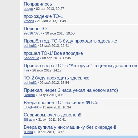
Понравилось
oedge
• 02 авг 2013, 19:27
прохождение ТО-1
уголек
• 21 июл 2013, 11:49
Первое ТО
9261673757
• 30 июн 2013, 19:50
Прошёл год. ТО-3 буду проходить здесь же
buhhu82
• 13 май 2013, 22:41
прошел ТО-1/ Все впорядке
Sander_M
• 08 апр 2013, 17:45
Прошел вчера ТО1 в "Авторусь" ,в целом доволен (но 
Тит
• 26 июн 2012, 14:17
ТО-2 буду проходить здесь же.
buhhu82
• 02 май 2012, 16:54
Приехал, через 3 часа уехал на новом авто)
RedBull
• 13 дек 2011, 00:02
Вчера прошел ТО1 на своем ФПСе
ElBigPablo
• 13 ноя 2011, 18:34
Сервисом, очень доволен!!!
Billrazin
• 31 окт 2011, 10:41
Вчера купила у них машинку без очередей!
lilusha
• 10 сен 2011, 13:46