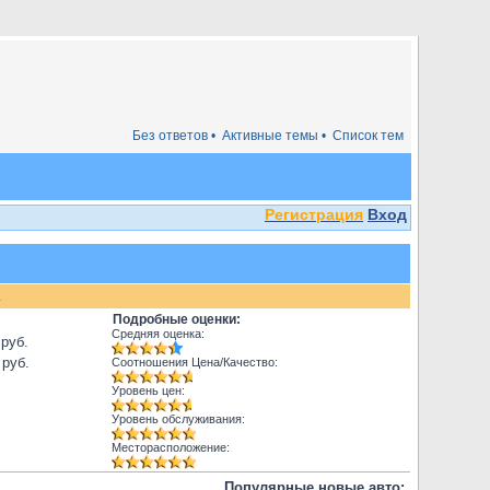
Без ответов •
Активные темы •
Список тем
Регистрация
Вход
.
Подробные оценки:
Средняя оценка:
 руб.
 руб.
Соотношения Цена/Качество:
Уровень цен:
Уровень обслуживания:
Месторасположение:
Популярные новые авто: