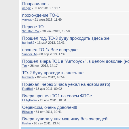
Понравилось
oedge
• 02 авг 2013, 19:27
прохождение ТО-1
уголек
• 21 июл 2013, 11:49
Первое ТО
9261673757
• 30 июн 2013, 19:50
Прошёл год. ТО-3 буду проходить здесь же
buhhu82
• 13 май 2013, 22:41
прошел ТО-1/ Все впорядке
Sander_M
• 08 апр 2013, 17:45
Прошел вчера ТО1 в "Авторусь" ,в целом доволен (но 
Тит
• 26 июн 2012, 14:17
ТО-2 буду проходить здесь же.
buhhu82
• 02 май 2012, 16:54
Приехал, через 3 часа уехал на новом авто)
RedBull
• 13 дек 2011, 00:02
Вчера прошел ТО1 на своем ФПСе
ElBigPablo
• 13 ноя 2011, 18:34
Сервисом, очень доволен!!!
Billrazin
• 31 окт 2011, 10:41
Вчера купила у них машинку без очередей!
lilusha
• 10 сен 2011, 13:46