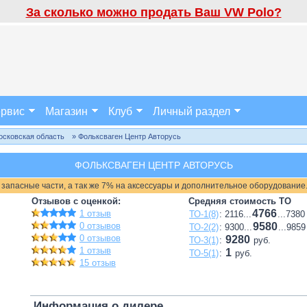
За сколько можно продать Ваш VW Polo?
рвис
Магазин
Клуб
Личный раздел
осковская область
» Фольксваген Центр Авторусь
ФОЛЬКСВАГЕН ЦЕНТР АВТОРУСЬ
 запасные части, а так же 7% на аксессуары и дополнительное оборудование
Отзывов с оценкой:
Средняя стоимость ТО
4766
1 отзыв
ТО-1(8)
: 2116...
...7380
0 отзывов
9580
ТО-2(2)
: 9300...
...9859
0 отзывов
9280
ТО-3(1)
:
руб.
1 отзыв
1
ТО-5(1)
:
руб.
15 отзыв
Информация о дилере