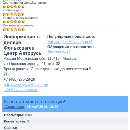
Соотношения Цена/Качество:
Уровень цен:
Уровень обслуживания:
Месторасположение:
Информация о
Популярные новые авто:
Volkswagen Polo седан (4)
дилере
Обращения по гарантии:
Фольксваген
Двигатель (1)
Центр Авторусь
Россия Московская обл. 115419 г.Москва,
ул.Орджоникидзе, д. 11, стр. 32
Время работы: С понедельника до воскресенья 9-
21ч
+7 (495) 276-29-29
http://www.vw-avtoruss.ru/
info@vw-avtoruss.ru
Хороший мастер, советую!
. Анастасия
• 25 май 2016, 16:18
Просмотры:
1900
Коментариев:
0
Оценка: