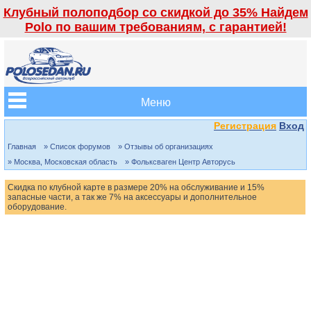
Клубный полоподбор со скидкой до 35% Найдем
Polo по вашим требованиям, с гарантией!
Меню
Регистрация
Вход
Главная
» Список форумов
» Отзывы об организациях
» Москва, Московская область
» Фольксваген Центр Авторусь
Скидка по клубной карте в размере 20% на обслуживание и 15%
запасные части, а так же 7% на аксессуары и дополнительное
оборудование.