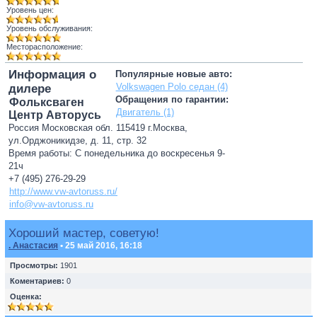
Уровень цен:
Уровень обслуживания:
Месторасположение:
Информация о
Популярные новые авто:
Volkswagen Polo седан (4)
дилере
Обращения по гарантии:
Фольксваген
Двигатель (1)
Центр Авторусь
Россия Московская обл. 115419 г.Москва,
ул.Орджоникидзе, д. 11, стр. 32
Время работы: С понедельника до воскресенья 9-
21ч
+7 (495) 276-29-29
http://www.vw-avtoruss.ru/
info@vw-avtoruss.ru
Хороший мастер, советую!
. Анастасия
• 25 май 2016, 16:18
Просмотры:
1901
Коментариев:
0
Оценка: