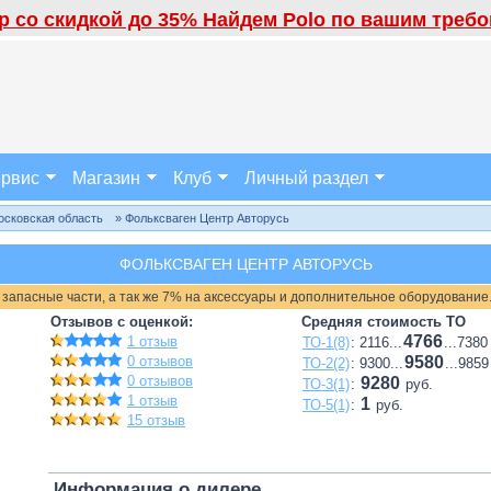
 со скидкой до 35% Найдем Polo по вашим требов
рвис
Магазин
Клуб
Личный раздел
осковская область
» Фольксваген Центр Авторусь
ФОЛЬКСВАГЕН ЦЕНТР АВТОРУСЬ
 запасные части, а так же 7% на аксессуары и дополнительное оборудование
Отзывов с оценкой:
Средняя стоимость ТО
4766
1 отзыв
ТО-1(8)
: 2116...
...7380
0 отзывов
9580
ТО-2(2)
: 9300...
...9859
0 отзывов
9280
ТО-3(1)
:
руб.
1 отзыв
1
ТО-5(1)
:
руб.
15 отзыв
Информация о дилере