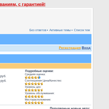
аниям, с гарантией!
Без ответов •
Активные темы •
Список тем
Регистрация
Вход
.
Подробные оценки:
Средняя оценка:
 руб.
 руб.
Соотношения Цена/Качество:
Уровень цен:
Уровень обслуживания:
Месторасположение:
Популярные новые авто: