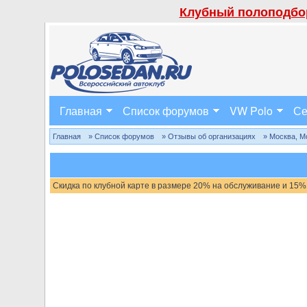
Клубный полоподбор
Главная
Список форумов
VW Polo
Се
Главная
» Список форумов
» Отзывы об организациях
» Москва, М
Скидка по клубной карте в размере 20% на обслуживание и 15%