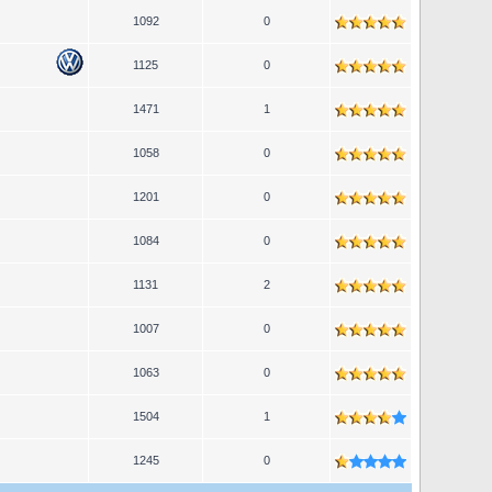
1092
0
1125
0
1471
1
1058
0
1201
0
1084
0
1131
2
1007
0
1063
0
1504
1
1245
0