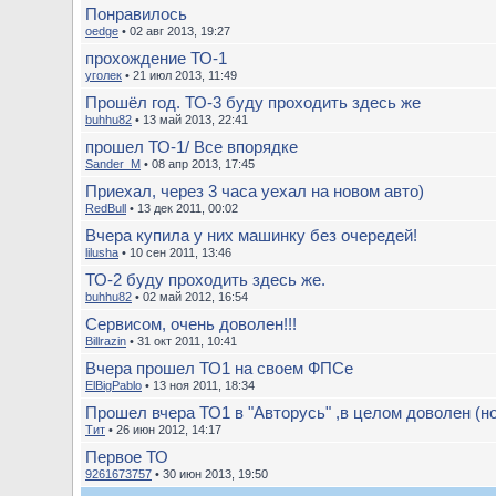
Понравилось
oedge
• 02 авг 2013, 19:27
прохождение ТО-1
уголек
• 21 июл 2013, 11:49
Прошёл год. ТО-3 буду проходить здесь же
buhhu82
• 13 май 2013, 22:41
прошел ТО-1/ Все впорядке
Sander_M
• 08 апр 2013, 17:45
Приехал, через 3 часа уехал на новом авто)
RedBull
• 13 дек 2011, 00:02
Вчера купила у них машинку без очередей!
lilusha
• 10 сен 2011, 13:46
ТО-2 буду проходить здесь же.
buhhu82
• 02 май 2012, 16:54
Сервисом, очень доволен!!!
Billrazin
• 31 окт 2011, 10:41
Вчера прошел ТО1 на своем ФПСе
ElBigPablo
• 13 ноя 2011, 18:34
Прошел вчера ТО1 в "Авторусь" ,в целом доволен (но 
Тит
• 26 июн 2012, 14:17
Первое ТО
9261673757
• 30 июн 2013, 19:50