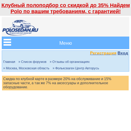
Клубный полоподбор со скидкой до 35% Найдем
Polo по вашим требованиям, с гарантией!
Меню
Регистрация
Вход
Главная
» Список форумов
» Отзывы об организациях
» Москва, Московская область
» Фольксваген Центр Авторусь
Скидка по клубной карте в размере 20% на обслуживание и 15%
запасные части, а так же 7% на аксессуары и дополнительное
оборудование.