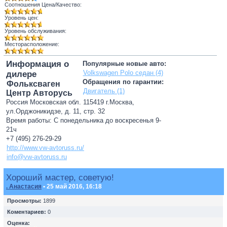
Соотношения Цена/Качество:
Уровень цен:
Уровень обслуживания:
Месторасположение:
Информация о
Популярные новые авто:
Volkswagen Polo седан (4)
дилере
Обращения по гарантии:
Фольксваген
Двигатель (1)
Центр Авторусь
Россия Московская обл. 115419 г.Москва,
ул.Орджоникидзе, д. 11, стр. 32
Время работы: С понедельника до воскресенья 9-
21ч
+7 (495) 276-29-29
http://www.vw-avtoruss.ru/
info@vw-avtoruss.ru
Хороший мастер, советую!
. Анастасия
• 25 май 2016, 16:18
Просмотры:
1899
Коментариев:
0
Оценка: